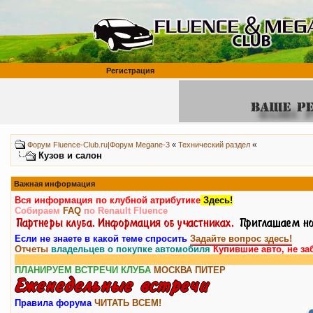
Регистрация
«
Форум Fluence-Club.ru|Форум Megane-3
«
Технический раздел
Кузов и салон
Важная информация
Вся информация по клубной атрибутике
Здесь!
Собираем
FAQ
по Renault Fluence
Если не знаете в какой теме спросить
Задайте вопрос здесь!
Отчеты
владельцев о покупке автомобиля
Купившие авто, не за
ПЛАНИРУЕМ ВСТРЕЧИ КЛУБА
МОСКВА
ПИТЕР
Правила форума
ЧИТАТЬ ВСЕМ!