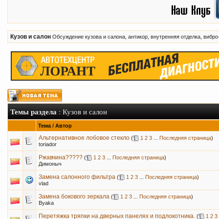
Кузов и салон
Обсуждение кузова и салона, антикор, внутренняя отделка, вибр
Темы раздела
: Кузов и салон
Тема
/
Автор
Альтернативное лобовое стекло
(
1
2
3
...
Последняя страница
)
toriador
Ржавчина?????
(
1
2
3
...
Последняя страница
)
Димоныч
Замена салонного фильтра
(
1
2
3
...
Последняя страница
)
vlad
Замена бокового зеркала
(
1
2
3
...
Последняя страница
)
Byaka
Перетяжка тряпки на дверных панелях и подлокотника.
(
1
2
3