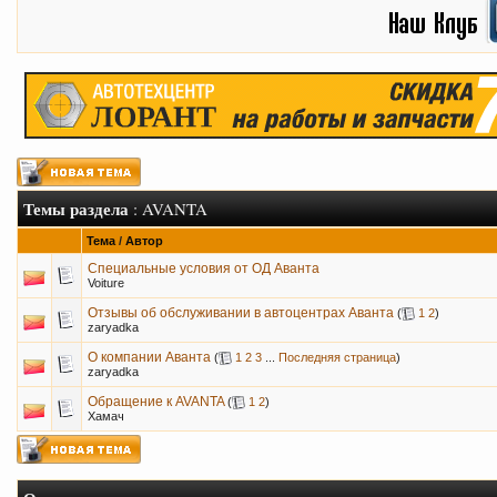
Темы раздела
: AVANTA
Тема
/
Автор
Специальные условия от ОД Аванта
Voiture
Отзывы об обслуживании в автоцентрах Аванта
(
1
2
)
zaryadka
О компании Аванта
(
1
2
3
...
Последняя страница
)
zaryadka
Обращение к AVANTA
(
1
2
)
Хамач