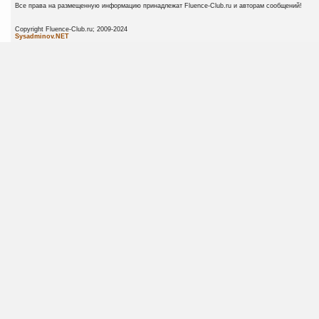
Все права на размещенную информацию принадлежат Fluence-Club.ru и авторам сообщений!
Copyright Fluence-Club.ru; 20
Sysadminov.NET