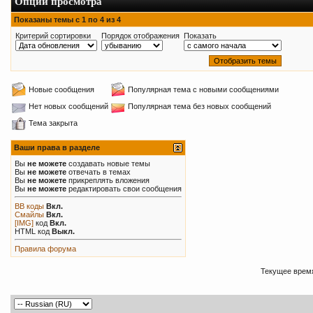
Опции просмотра
Показаны темы с 1 по 4 из 4
Критерий сортировки
Порядок отображения
Показать
Новые сообщения
Популярная тема с новыми сообщениями
Нет новых сообщений
Популярная тема без новых сообщений
Тема закрыта
Ваши права в разделе
Вы
не можете
создавать новые темы
Вы
не можете
отвечать в темах
Вы
не можете
прикреплять вложения
Вы
не можете
редактировать свои сообщения
BB коды
Вкл.
Смайлы
Вкл.
[IMG]
код
Вкл.
HTML код
Выкл.
Правила форума
Текущее врем