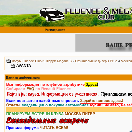
Регистрация
Форум Fluence-Club.ru|Форум Megane-3
«
Официальные дилеры Рено
«
Москва
AVANTA
Важная информация
Вся информация по клубной атрибутике
Здесь!
Собираем
FAQ
по Renault Fluence
Если не знаете в какой теме спросить
Задайте вопрос здесь!
Отчеты
владельцев о покупке автомобиля
Купившие авто, не за
ПЛАНИРУЕМ ВСТРЕЧИ КЛУБА
МОСКВА
ПИТЕР
Правила форума
ЧИТАТЬ ВСЕМ!