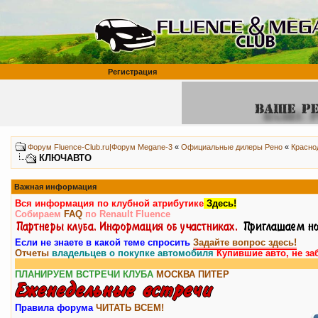
Регистрация
Форум Fluence-Club.ru|Форум Megane-3
«
Официальные дилеры Рено
«
Красно
КЛЮЧАВТО
Важная информация
Вся информация по клубной атрибутике
Здесь!
Собираем
FAQ
по Renault Fluence
Если не знаете в какой теме спросить
Задайте вопрос здесь!
Отчеты
владельцев о покупке автомобиля
Купившие авто, не за
ПЛАНИРУЕМ ВСТРЕЧИ КЛУБА
МОСКВА
ПИТЕР
Правила форума
ЧИТАТЬ ВСЕМ!