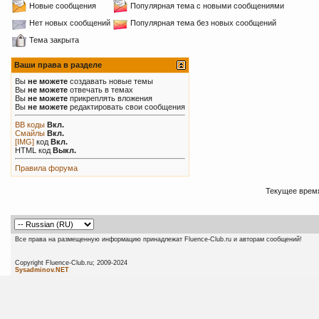
Новые сообщения
Популярная тема с новыми сообщениями
Нет новых сообщений
Популярная тема без новых сообщений
Тема закрыта
Ваши права в разделе
Вы
не можете
создавать новые темы
Вы
не можете
отвечать в темах
Вы
не можете
прикреплять вложения
Вы
не можете
редактировать свои сообщения
BB коды
Вкл.
Смайлы
Вкл.
[IMG]
код
Вкл.
HTML код
Выкл.
Правила форума
Текущее врем
Все права на размещенную информацию принадлежат Fluence-Club.ru и авторам сообщений!
Copyright Fluence-Club.ru; 20
Sysadminov.NET