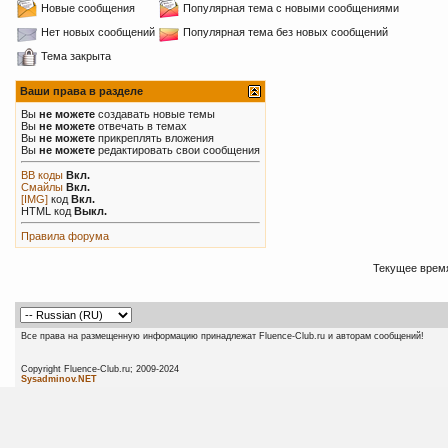
Новые сообщения
Популярная тема с новыми сообщениями
Нет новых сообщений
Популярная тема без новых сообщений
Тема закрыта
Ваши права в разделе
Вы
не можете
создавать новые темы
Вы
не можете
отвечать в темах
Вы
не можете
прикреплять вложения
Вы
не можете
редактировать свои сообщения
BB коды
Вкл.
Смайлы
Вкл.
[IMG]
код
Вкл.
HTML код
Выкл.
Правила форума
Текущее врем
Все права на размещенную информацию принадлежат Fluence-Club.ru и авторам сообщений!
Copyright Fluence-Club.ru; 20
Sysadminov.NET