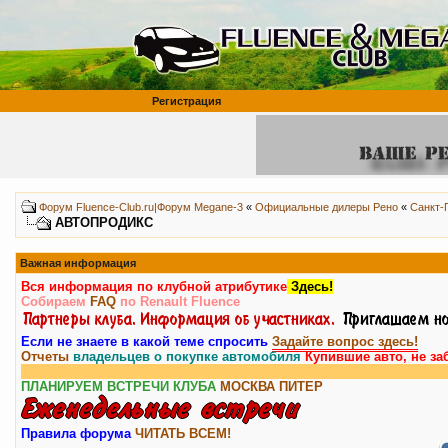
Регистрация
Форум Fluence-Club.ru|Форум Megane-3
«
Официальные дилеры Рено
«
Санкт-
АВТОПРОДИКС
Важная информация
Вся информация по клубной атрибутике
Здесь!
Собираем
FAQ
по Renault Fluence
Если не знаете в какой теме спросить
Задайте вопрос здесь!
Отчеты
владельцев о покупке автомобиля
Купившие авто, не за
ПЛАНИРУЕМ ВСТРЕЧИ КЛУБА
МОСКВА
ПИТЕР
Правила форума
ЧИТАТЬ ВСЕМ!