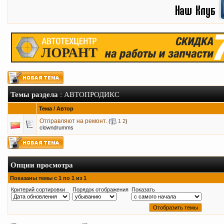
Темы раздела
: АВТОПРОДИКС
Тема
/
Автор
Отправляют на ремонт.
(
1
2
)
clowndrumms
Опции просмотра
Показаны темы с 1 по 1 из 1
Критерий сортировки
Порядок отображения
Показать