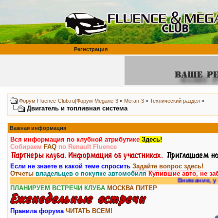
Регистрация
«
Форум Fluence-Club.ru|Форум Megane-3
«
Меган-3
«
Технический раздел
Двигатель и топливная система
Важная информация
Вся информация по клубной атрибутике
Здесь!
Собираем
FAQ
по Renault Fluence
Если не знаете в какой теме спросить
Задайте вопрос здесь!
Отчеты
владельцев о покупке автомобиля
Купившие авто, не за
Внимание, у на
ПЛАНИРУЕМ ВСТРЕЧИ КЛУБА
МОСКВА
ПИТЕР
Правила форума
ЧИТАТЬ ВСЕМ!