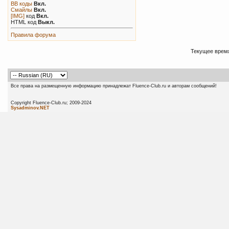
BB коды
Вкл.
Смайлы
Вкл.
[IMG]
код
Вкл.
HTML код
Выкл.
Правила форума
Текущее врем
Все права на размещенную информацию принадлежат Fluence-Club.ru и авторам сообщений!
Copyright Fluence-Club.ru; 20
Sysadminov.NET