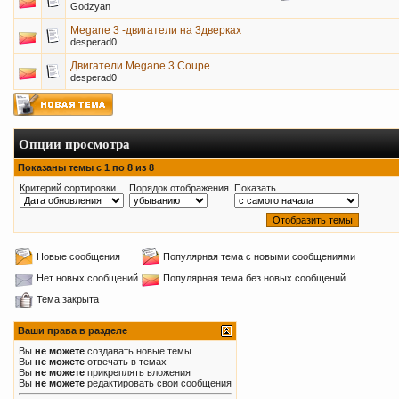
Godzyan
Megane 3 -двигатели на 3дверках
desperad0
Двигатели Megane 3 Coupe
desperad0
Опции просмотра
Показаны темы с 1 по 8 из 8
Критерий сортировки
Порядок отображения
Показать
Новые сообщения
Популярная тема с новыми сообщениями
Нет новых сообщений
Популярная тема без новых сообщений
Тема закрыта
Ваши права в разделе
Вы
не можете
создавать новые темы
Вы
не можете
отвечать в темах
Вы
не можете
прикреплять вложения
Вы
не можете
редактировать свои сообщения