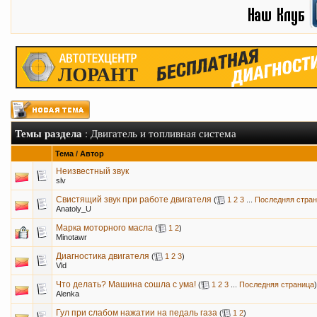
Темы раздела
: Двигатель и топливная система
Тема
/
Автор
Неизвестный звук
slv
Свистящий звук при работе двигателя
(
1
2
3
...
Последняя стра
Anatoly_U
Марка моторного масла
(
1
2
)
Minotawr
Диагностика двигателя
(
1
2
3
)
Vld
Что делать? Машина сошла с ума!
(
1
2
3
...
Последняя страница
)
Alenka
Гул при слабом нажатии на педаль газа
(
1
2
)