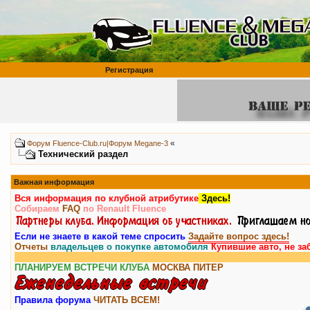
Регистрация
«
Форум Fluence-Club.ru|Форум Megane-3
Технический раздел
Важная информация
Вся информация по клубной атрибутике
Здесь!
Собираем
FAQ
по Renault Fluence
Если не знаете в какой теме спросить
Задайте вопрос здесь!
Отчеты
владельцев о покупке автомобиля
Купившие авто, не за
ПЛАНИРУЕМ ВСТРЕЧИ КЛУБА
МОСКВА
ПИТЕР
Правила форума
ЧИТАТЬ ВСЕМ!