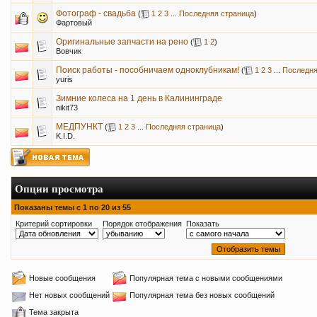
Фотограф - свадьба
(
1
2
3
...
Последняя страница
)
Фартовый
Оригинальные запчасти на рено
(
1
2
)
Вовчик
Поиск работы - пособничаем одноклубникам!
(
1
2
3
...
Последня
yuris
Зимние колеса на 1 день в Калининграде
nikit73
МЕДПУНКТ
(
1
2
3
...
Последняя страница
)
K.I.D.
Опции просмотра
Показаны темы с 1 по 20 из 55
Критерий сортировки
Порядок отображения
Показать
Новые сообщения
Популярная тема с новыми сообщениями
Нет новых сообщений
Популярная тема без новых сообщений
Тема закрыта