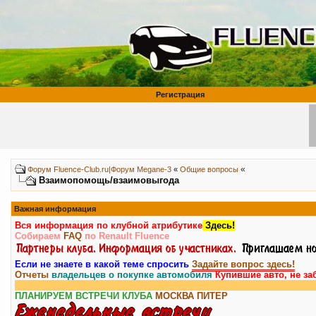
Регистрация
«
Форум Fluence-Club.ru|Форум Megane-3
«
Общие вопросы
Взаимопомощь/взаимовыгода
Важная информация
Вся информация по клубной атрибутике
Здесь!
Собираем
FAQ
по Renault Fluence
Если не знаете в какой теме спросить
Задайте вопрос здесь!
Отчеты
владельцев о покупке автомобиля
Купившие авто, не за
ПЛАНИРУЕМ ВСТРЕЧИ КЛУБА
МОСКВА
ПИТЕР