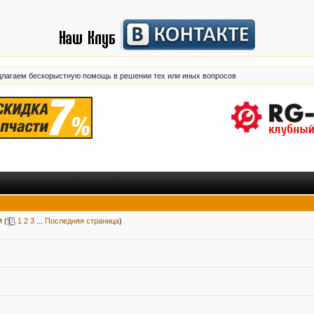
лагаем бескорыстную помощь в решении тех или иных вопросов
м
(
1
2
3
...
Последняя страница
)