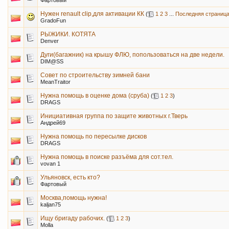
Фартовый
Нужен renault clip,для активации КК
(
1
2
3
...
Последняя страниц
GradoFun
РЫЖИКИ. КОТЯТА
Denver
Дуги(багажник) на крышу ФЛЮ, попользоваться на две недели.
DIM@SS
Совет по строительству зимней бани
MeanTraitor
Нужна помощь в оценке дома (сруба)
(
1
2
3
)
DRAGS
Инициативная группа по защите животных г.Тверь
Андрей69
Нужна помощь по пересылке дисков
DRAGS
Нужна помощь в поиске разъёма для сот.тел.
vovan 1
Ульяновск, есть кто?
Фартовый
Москва,помощь нужна!
kaljan75
Ищу бригаду рабочих.
(
1
2
3
)
Molla