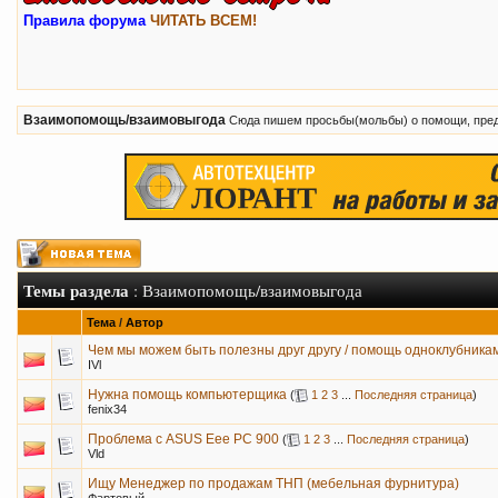
Правила форума
ЧИТАТЬ ВСЕМ!
Взаимопомощь/взаимовыгода
Сюда пишем просьбы(мольбы) о помощи, пред
Темы раздела
: Взаимопомощь/взаимовыгода
Тема
/
Автор
Чем мы можем быть полезны друг другу / помощь одноклубника
IVl
Нужна помощь компьютерщика
(
1
2
3
...
Последняя страница
)
fenix34
Проблема с ASUS Eee PC 900
(
1
2
3
...
Последняя страница
)
Vld
Ищу Менеджер по продажам ТНП (мебельная фурнитура)