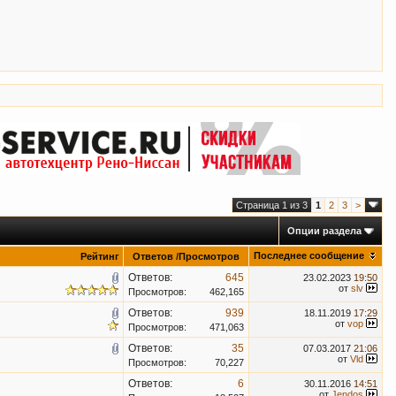
Страница 1 из 3
1
2
3
>
Опции раздела
Последнее сообщение
Рейтинг
Ответов
/
Просмотров
Ответов:
645
23.02.2023
19:50
от
slv
Просмотров:
462,165
Ответов:
939
18.11.2019
17:29
от
vop
Просмотров:
471,063
Ответов:
35
07.03.2017
21:06
от
Vld
Просмотров:
70,227
Ответов:
6
30.11.2016
14:51
от
Jendos