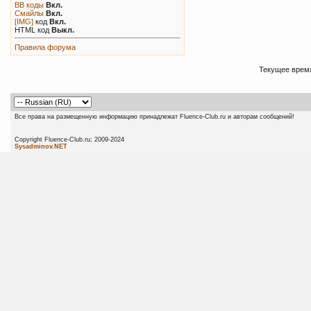
BB коды
Вкл.
Смайлы
Вкл.
[IMG]
код
Вкл.
HTML код
Выкл.
Правила форума
Текущее врем
Все права на размещенную информацию принадлежат Fluence-Club.ru и авторам сообщений!
Copyright Fluence-Club.ru; 20
Sysadminov.NET