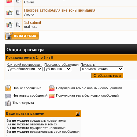
Санчо
Прогрев автомобиля вне зоны внимания.
Люсия
1st submit
eralmora
Опции просмотра
Показаны темы с 1 по 8 из 8
Критерий сортировки
Порядок отображения
Показать
Новые сообщения
Популярная тема с новыми сообщениями
Нет новых сообщений
Популярная тема без новых сообщений
Тема закрыта
Ваши права в разделе
Вы
не можете
создавать новые темы
Вы
не можете
отвечать в темах
Вы
не можете
прикреплять вложения
Вы
не можете
редактировать свои сообщения