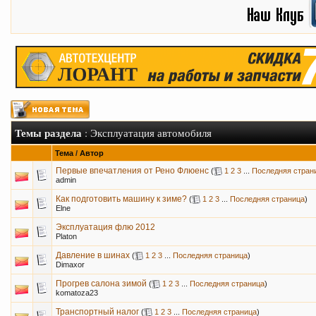
Темы раздела
: Эксплуатация автомобиля
Тема
/
Автор
Первые впечатления от Рено Флюенс
(
1
2
3
...
Последняя стран
admin
Как подготовить машину к зиме?
(
1
2
3
...
Последняя страница
)
Elne
Эксплуатация флю 2012
Platon
Давление в шинах
(
1
2
3
...
Последняя страница
)
Dimaxor
Прогрев салона зимой
(
1
2
3
...
Последняя страница
)
komatoza23
Транспортный налог
(
1
2
3
...
Последняя страница
)