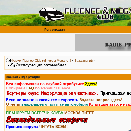
Регистрация
«
Форум Fluence-Club.ru|Форум Megane-3
«
База знаний
Эксплуатация автомобиля
Важная информация
Вся информация по клубной атрибутике
Здесь!
Собираем
FAQ
по Renault Fluence
Если не знаете в какой теме спросить
Задайте вопрос здесь!
Отчеты
владельцев о покупке автомобиля
Купившие авто, не за
ПЛАНИРУЕМ ВСТРЕЧИ КЛУБА
МОСКВА
ПИТЕР
Правила форума
ЧИТАТЬ ВСЕМ!