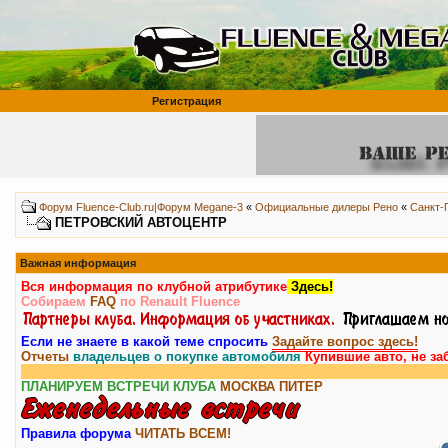
Регистрация
Форум Fluence-Club.ru|Форум Megane-3
«
Официальные дилеры Рено
«
Санкт-
ПЕТРОВСКИЙ АВТОЦЕНТР
Важная информация
Вся информация по клубной атрибутике
Здесь!
Собираем
FAQ
по Renault Fluence
Если не знаете в какой теме спросить
Задайте вопрос здесь!
Отчеты
владельцев о покупке автомобиля
Купившие авто, не за
ПЛАНИРУЕМ ВСТРЕЧИ КЛУБА
МОСКВА
ПИТЕР
Правила форума
ЧИТАТЬ ВСЕМ!