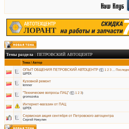
Темы раздела
: ПЕТРОВСКИЙ АВТОЦЕНТР
Тема
/
Автор
ОПЫТ ОБЩЕНИЯ ПЕТРОВСКИЙ АВТОЦЕНТР
(
1
2
3
...
Последн
ШРЕК
Кузовной ремонт
lemner
"Технические вопросы ПАЦ"
(
1
2
3
)
gromozeka
Интернет-магазин от ПАЦ
ШРЕК
Cервисная акция сентября от Петровского автоцентра
Сергей Никулин