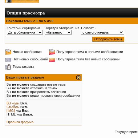
Опции просмотра
Показаны темы с 1 по 5 из 5
Критерий сортировки
Порядок отображения
Показать
Новые сообщения
Популярная тема с новыми сообщениями
Нет новых сообщений
Популярная тема без новых сообщений
Тема закрыта
Ваши права в разделе
Вы
не можете
создавать новые темы
Вы
не можете
отвечать в темах
Вы
не можете
прикреплять вложения
Вы
не можете
редактировать свои сообщения
BB коды
Вкл.
Смайлы
Вкл.
[IMG]
код
Вкл.
HTML код
Выкл.
Правила форума
Текущее врем