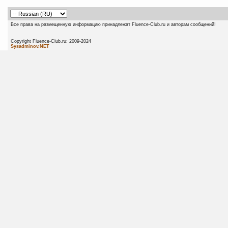
Все права на размещенную информацию принадлежат Fluence-Club.ru и авторам сообщений!
Copyright Fluence-Club.ru; 20
Sysadminov.NET