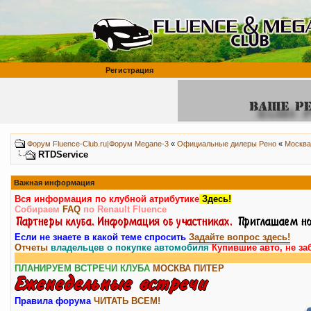
Регистрация
Форум Fluence-Club.ru|Форум Megane-3
«
Официальные дилеры Рено
«
Москва
RTDService
Важная информация
Вся информация по клубной атрибутике
Здесь!
Собираем
FAQ
по Renault Fluence
Если не знаете в какой теме спросить
Задайте вопрос здесь!
Отчеты
владельцев о покупке автомобиля
Купившие авто, не за
ПЛАНИРУЕМ ВСТРЕЧИ КЛУБА
МОСКВА
ПИТЕР
Правила форума
ЧИТАТЬ ВСЕМ!