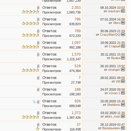
Просмотров:
2,857,239
Ответов:
2,353
08.10.2024
10:02
от
maxkam
Просмотров:
1,583,736
Ответов:
796
07.01.2024
16:08
от
Vibro
Просмотров:
639,823
Ответов:
769
30.06.2023
21:59
от
CrazyManQQ
Просмотров:
672,233
Ответов:
1,097
19.09.2022
21:55
от
Старый
Просмотров:
992,188
Ответов:
1,570
30.11.2021
15:50
от
Byaka
Просмотров:
1,115,147
Ответов:
528
26.10.2021
13:52
от
stranger
Просмотров:
474,364
Ответов:
7
28.02.2021
08:50
от
Vld
Просмотров:
27,738
Ответов:
188
24.07.2020
09:58
от
vovan 1
Просмотров:
198,183
Ответов:
926
15.05.2020
15:45
от
Sheldons
Просмотров:
689,548
Ответов:
1,373
03.02.2020
11:30
от
aleks_man
Просмотров:
1,387,426
Ответов:
37
26.12.2019
02:47
от
Валерьевич
Просмотров:
116,438