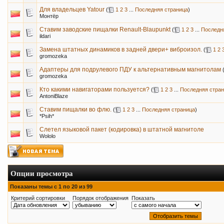
Для владельцев Yatour
(
1
2
3
...
Последняя страница
)
Монтёр
Ставим заводские пищалки Renault-Blaupunkt
(
1
2
3
...
Последн
ildari
Замена штатных динамиков в задней двери+ виброизол.
(
1
2
gromozeka
Адаптеры для подрулевого ПДУ к альтернативным магнитолам
gromozeka
Кто какими навигаторами пользуется?
(
1
2
3
...
Последняя стра
AntoniBlaze
Ставим пищалки во флю.
(
1
2
3
...
Последняя страница
)
*Psih*
Слетел языковой пакет (кодировка) в штатной магнитоле
Wololo
Опции просмотра
Показаны темы с 1 по 20 из 99
Критерий сортировки
Порядок отображения
Показать