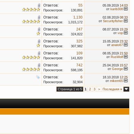
Ответов:
55
05.09.2019
14:03
от
karib308
Просмотров:
130,891
Ответов:
1,130
02.08.2019
08:33
от
Securityfisher
Просмотров:
1,015,172
Ответов:
247
08.07.2019
15:29
от
vop
Просмотров:
324,822
Ответов:
325
15.05.2019
23:32
от
anato67
Просмотров:
307,982
Ответов:
109
08.05.2019
21:50
от
RusWolf
Просмотров:
141,820
Ответов:
742
25.04.2019
15:57
от
George
Просмотров:
598,195
Ответов:
6
18.10.2018
12:25
от
mikem65
Просмотров:
32,904
Страница 1 из 5
1
2
3
>
Последняя
»