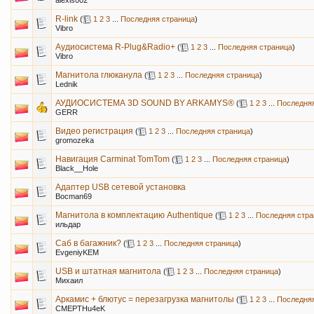
alexis002
R-link
(
1
2
3
...
Последняя страница
)
Vibro
Аудиосистема R-Plug&Radio+
(
1
2
3
...
Последняя страница
)
Vibro
Магнитола глюканула
(
1
2
3
...
Последняя страница
)
Lednik
АУДИОСИСТЕМА 3D SOUND BY ARKAMYS®
(
1
2
3
...
Последняя
GERR
Видео регистрация
(
1
2
3
...
Последняя страница
)
gromozeka
Навигация Carminat TomTom
(
1
2
3
...
Последняя страница
)
Black__Hole
Адаптер USB сетевой установка
Bocman69
Магнитола в комплектацию Authentique
(
1
2
3
...
Последняя стра
ильдар
Саб в багажник?
(
1
2
3
...
Последняя страница
)
EvgeniyKEM
USB и штатная магнитола
(
1
2
3
...
Последняя страница
)
Михаил
Аркамис + блютус = перезагрузка магнитолы
(
1
2
3
...
Последняя
CMEPTHu4eK