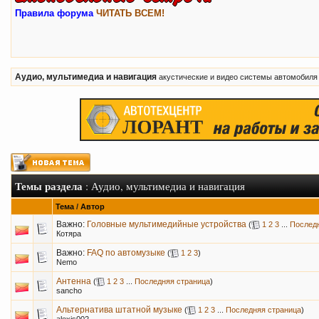
Правила форума
ЧИТАТЬ ВСЕМ!
Аудио, мультимедиа и навигация
акустические и видео системы автомобиля
Темы раздела
: Аудио, мультимедиа и навигация
Тема
/
Автор
Важно:
Головные мультимедийные устройства
(
1
2
3
...
Послед
Котяра
Важно:
FAQ по автомузыке
(
1
2
3
)
Nemo
Антенна
(
1
2
3
...
Последняя страница
)
sancho
Альтернатива штатной музыке
(
1
2
3
...
Последняя страница
)