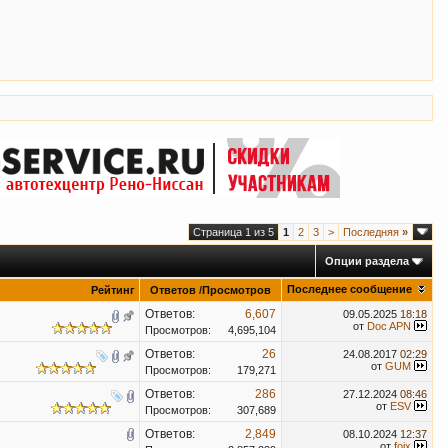
Страница 1 из 5
1
2
3
>
Последняя
»
Опции раздела
Последнее сообщение
Рейтинг
Ответов
/
Просмотров
Ответов:
6,607
09.05.2025
18:18
от
Doc APN
Просмотров:
4,695,104
Ответов:
26
24.08.2017
02:29
от
GUM
Просмотров:
179,271
Ответов:
286
27.12.2024
08:46
от
ESV
Просмотров:
307,689
Ответов:
2,849
08.10.2024
12:37
от
foix