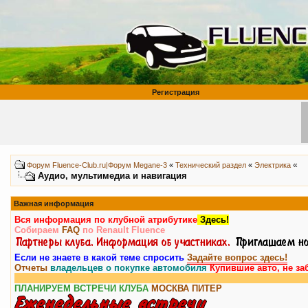
Регистрация
«
Форум Fluence-Club.ru|Форум Megane-3
«
Технический раздел
«
Электрика
Аудио, мультимедиа и навигация
Важная информация
Вся информация по клубной атрибутике
Здесь!
Собираем
FAQ
по Renault Fluence
Если не знаете в какой теме спросить
Задайте вопрос здесь!
Отчеты
владельцев о покупке автомобиля
Купившие авто, не за
ПЛАНИРУЕМ ВСТРЕЧИ КЛУБА
МОСКВА
ПИТЕР