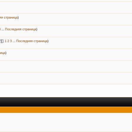
яя страница
)
3
...
Последняя страница
)
(
1
2
3
...
Последняя страница
)
ница
)