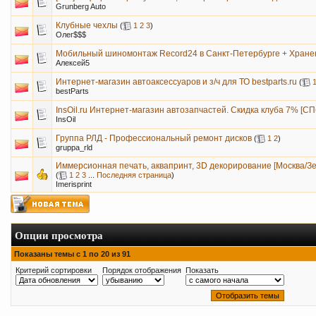
Grunberg Auto
Клубные чехлы
(
1
2
3
)
Олег$$$
Мобильный шиномонтаж Record24 в Санкт-Петербурге + Хране
Алексей5
Интернет-магазин автоаксессуаров и з/ч для ТО bestparts.ru
(
bestParts
InsOil.ru Интернет-магазин автозапчастей. Скидка клуба 7% [С
InsOil
Группа РЛД - Профессиональный ремонт дисков
(
1
2
)
gruppa_rld
Иммерсионная печать, аквапринт, 3D декорирование [Москва/З
(
1
2
3
...
Последняя страница
)
Imerisprint
Опции просмотра
Показаны темы с 1 по 20 из 91
Критерий сортировки
Порядок отображения
Показать