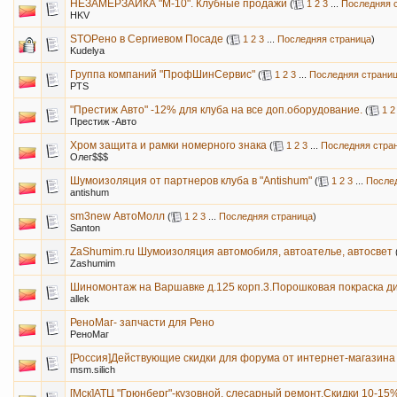
НЕЗАМЕРЗАЙКА "М-10". Клубные продажи
(
1
2
3
...
Последняя 
HKV
STOPено в Сергиевом Посаде
(
1
2
3
...
Последняя страница
)
Kudelya
Группа компаний "ПрофШинСервис"
(
1
2
3
...
Последняя страни
PTS
"Престиж Авто" -12% для клуба на все доп.оборудование.
(
1
2
Престиж -Авто
Хром защита и рамки номерного знака
(
1
2
3
...
Последняя стра
Олег$$$
Шумоизоляция от партнеров клуба в "Antishum"
(
1
2
3
...
После
antishum
sm3new АвтоМолл
(
1
2
3
...
Последняя страница
)
Santon
ZaShumim.ru Шумоизоляция автомобиля, автоателье, автосвет
Zashumim
Шиномонтаж на Варшавке д.125 корп.3.Порошковая покраска д
allek
РеноМаг- запчасти для Рено
РеноМаг
[Россия]Действующие скидки для форума от интернет-магазина
msm.silich
[Мск]АТЦ "Грюнберг"-кузовной, слесарный ремонт.Скидки 10-15