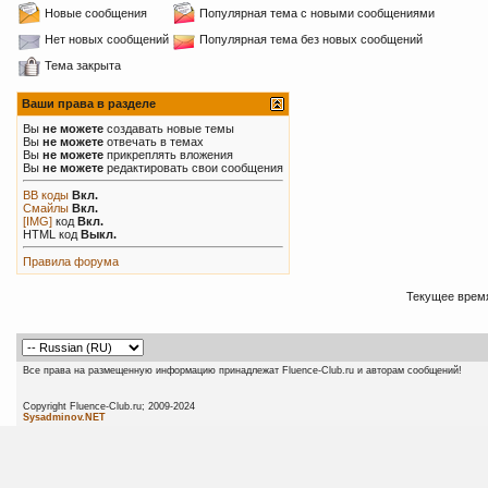
Новые сообщения
Популярная тема с новыми сообщениями
Нет новых сообщений
Популярная тема без новых сообщений
Тема закрыта
Ваши права в разделе
Вы
не можете
создавать новые темы
Вы
не можете
отвечать в темах
Вы
не можете
прикреплять вложения
Вы
не можете
редактировать свои сообщения
BB коды
Вкл.
Смайлы
Вкл.
[IMG]
код
Вкл.
HTML код
Выкл.
Правила форума
Текущее врем
Все права на размещенную информацию принадлежат Fluence-Club.ru и авторам сообщений!
Copyright Fluence-Club.ru; 20
Sysadminov.NET