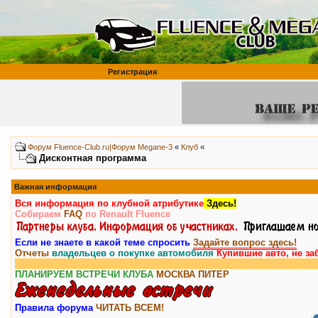
Регистрация
«
Форум Fluence-Club.ru|Форум Megane-3
«
Клуб
Дисконтная программа
Важная информация
Вся информация по клубной атрибутике
Здесь!
Собираем
FAQ
по Renault Fluence
Если не знаете в какой теме спросить
Задайте вопрос здесь!
Отчеты
владельцев о покупке автомобиля
Купившие авто, не за
ПЛАНИРУЕМ ВСТРЕЧИ КЛУБА
МОСКВА
ПИТЕР
Правила форума
ЧИТАТЬ ВСЕМ!