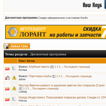
Дисконтная программа
Скидки официальным участникам Клуба
Темы раздела
: Дисконтная программа
Тема
/
Автор
Важно:
Клубные карты
(
1
2
3
...
Последняя страница
)
Котяра
Важно:
Партнеры клуба
(
1
2
3
...
Последняя страница
)
admin
Мастер Вмятин ремонт и удаление вмятин без покраски.(Санкт 
(
1
2
3
...
Последняя страница
)
Ludwig
Наяда Индастриал. Порошковая покраска дисков. Скидки от 10
Pokras