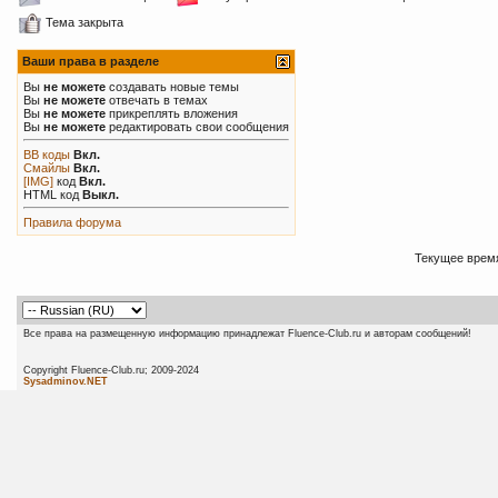
Тема закрыта
Ваши права в разделе
Вы
не можете
создавать новые темы
Вы
не можете
отвечать в темах
Вы
не можете
прикреплять вложения
Вы
не можете
редактировать свои сообщения
BB коды
Вкл.
Смайлы
Вкл.
[IMG]
код
Вкл.
HTML код
Выкл.
Правила форума
Текущее врем
Все права на размещенную информацию принадлежат Fluence-Club.ru и авторам сообщений!
Copyright Fluence-Club.ru; 20
Sysadminov.NET