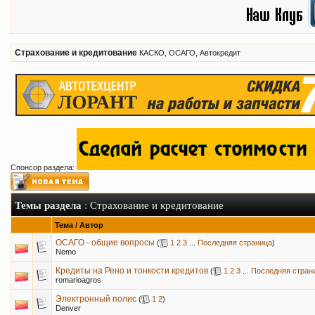
Страхование и кредитование
КАСКО, ОСАГО, Автокредит
Спонсор раздела:
Темы раздела
: Страхование и кредитование
Тема
/
Автор
ОСАГО - общие вопросы
(
1
2
3
...
Последняя страница
)
Nemo
Кредиты на Рено и тонкости кредитов
(
1
2
3
...
Последняя стран
romarioagros
Электронный полис
(
1
2
)
Denver