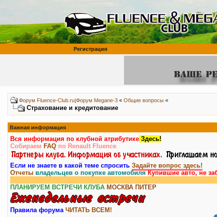
Регистрация
«
Форум Fluence-Club.ru|Форум Megane-3
«
Общие вопросы
Страхование и кредитование
Важная информация
Вся информация по клубной атрибутике
Здесь!
Собираем
FAQ
по Renault Fluence
Если не знаете в какой теме спросить
Задайте вопрос здесь!
Отчеты
владельцев о покупке автомобиля
Купившие авто, не за
ПЛАНИРУЕМ ВСТРЕЧИ КЛУБА
МОСКВА
ПИТЕР
Правила форума
ЧИТАТЬ ВСЕМ!