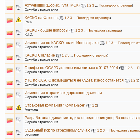
Ахтунг!!!!!!!!! (Цюрих, Гута, МСК)
(
1
2
3
...
Последняя страница
)
Служба страхования
КАСКО на Флюенс
(
1
2
3
...
Последняя страница
)
Pauk
КАСКО - общие вопросы
(
1
2
3
...
Последняя страница
)
K.I.D.
Изменения по КАСКО полис Ингосстраха
(
1
2
3
...
Последняя ст
Служба страхования
КАСКО Согласие
(
1
2
3
...
Последняя страница
)
Служба страхования
Тарифы по ОСАГО должны измениться с 01.07.2014
(
1
2
3
...
П
Служба страхования
УТС по ОСАГО возмещаться не будет, износ останется
(
1
2
3
)
Служба страхования
Изменения в правилах дорожного движени
Служба страхования
Страховая компания "Компаньон"
(
1
2
)
Алексец
Разработана единая методика определения ущерба после ава
Служба страхования
Судебный иск по страховому случаю
(
1
2
3
...
Последняя страни
piromane