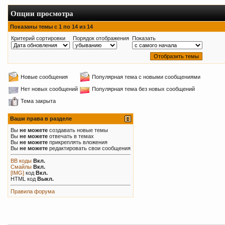
Опции просмотра
Показаны темы с 1 по 14 из 14
Критерий сортировки
Порядок отображения
Показать
Новые сообщения
Популярная тема с новыми сообщениями
Нет новых сообщений
Популярная тема без новых сообщений
Тема закрыта
Ваши права в разделе
Вы
не можете
создавать новые темы
Вы
не можете
отвечать в темах
Вы
не можете
прикреплять вложения
Вы
не можете
редактировать свои сообщения
BB коды
Вкл.
Смайлы
Вкл.
[IMG]
код
Вкл.
HTML код
Выкл.
Правила форума