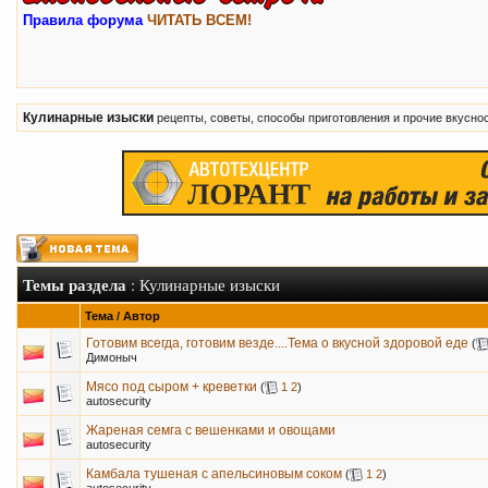
Правила форума
ЧИТАТЬ ВСЕМ!
Кулинарные изыски
рецепты, советы, способы приготовления и прочие вкусно
Темы раздела
: Кулинарные изыски
Тема
/
Автор
Готовим всегда, готовим везде....Тема о вкусной здоровой еде
(
Димоныч
Мясо под сыром + креветки
(
1
2
)
autosecurity
Жареная семга с вешенками и овощами
autosecurity
Камбала тушеная с апельсиновым соком
(
1
2
)