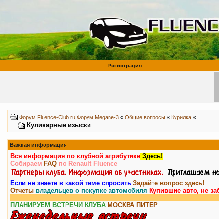
Регистрация
«
Форум Fluence-Club.ru|Форум Megane-3
«
Общие вопросы
«
Курилка
Кулинарные изыски
Важная информация
Вся информация по клубной атрибутике
Здесь!
Собираем
FAQ
по Renault Fluence
Если не знаете в какой теме спросить
Задайте вопрос здесь!
Отчеты
владельцев о покупке автомобиля
Купившие авто, не за
ПЛАНИРУЕМ ВСТРЕЧИ КЛУБА
МОСКВА
ПИТЕР