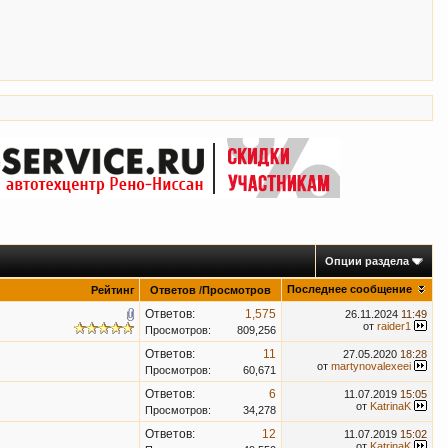
Опции раздела
Последнее сообщение
Рейтинг
Ответов
/
Просмотров
Ответов:
1,575
26.11.2024
11:49
от
raider1
Просмотров:
809,256
Ответов:
11
27.05.2020
18:28
от
martynovalexeei
Просмотров:
60,671
Ответов:
6
11.07.2019
15:05
от
KatrinaK
Просмотров:
34,278
Ответов:
12
11.07.2019
15:02
от
KatrinaK