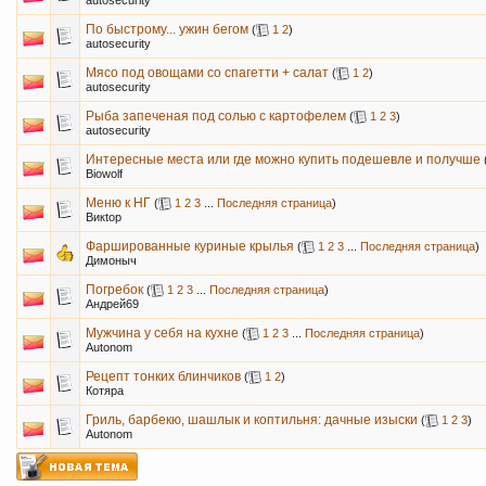
autosecurity
По быстрому... ужин бегом
(
1
2
)
autosecurity
Мясо под овощами со спагетти + салат
(
1
2
)
autosecurity
Рыба запеченая под солью с картофелем
(
1
2
3
)
autosecurity
Интересные места или где можно купить подешевле и получше
Biowolf
Меню к НГ
(
1
2
3
...
Последняя страница
)
Викtор
Фаршированные куриные крылья
(
1
2
3
...
Последняя страница
)
Димоныч
Погребок
(
1
2
3
...
Последняя страница
)
Андрей69
Мужчина у себя на кухне
(
1
2
3
...
Последняя страница
)
Autonom
Рецепт тонких блинчиков
(
1
2
)
Котяра
Гриль, барбекю, шашлык и коптильня: дачные изыски
(
1
2
3
)
Autonom