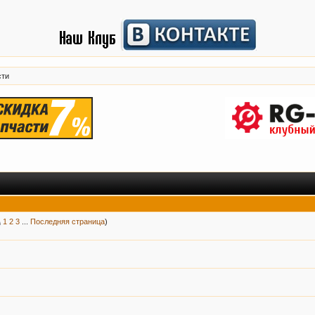
сти
1
2
3
...
Последняя страница
)