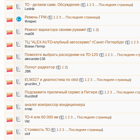
ТО - делаем сами. Обсуждение
(
1
2
3
...
Последняя страница
)
Lednik
Ремень ГРМ
(
1
2
3
...
Последняя страница
)
Фларис
Ремонт вариатора своими руками!
(
1
2
)
mat06
ТЦ "ALEX AUTO-клубный автосервис" гСанкт-Петербург
(
1
2
3
.
Вован Питер
Помогите выбрать расходники на ТО-120
(
1
2
3
...
Последняя ст
alexander136
Погнут радиатор
(
1
2
)
JBK
ELM327 и диагностика по obd
(
1
2
3
...
Последняя страница
)
gruzdev_f
Подскажите приличный сервис в Питере
(
1
2
3
...
Последняя ст
RusWolf
аналог коипрессор кондиционера
snap
ТО-4 или 60 000 км
(
1
2
3
...
Последняя страница
)
Vld
Стоимость ТО
(
1
2
3
...
Последняя страница
)
skif