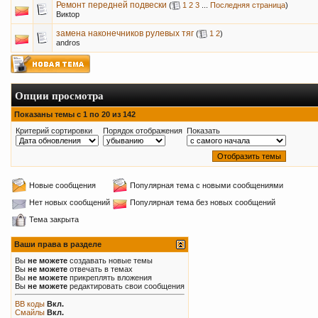
Ремонт передней подвески
(
1
2
3
...
Последняя страница
)
Викtор
замена наконечников рулевых тяг
(
1
2
)
andros
Опции просмотра
Показаны темы с 1 по 20 из 142
Критерий сортировки
Порядок отображения
Показать
Новые сообщения
Популярная тема с новыми сообщениями
Нет новых сообщений
Популярная тема без новых сообщений
Тема закрыта
Ваши права в разделе
Вы
не можете
создавать новые темы
Вы
не можете
отвечать в темах
Вы
не можете
прикреплять вложения
Вы
не можете
редактировать свои сообщения
BB коды
Вкл.
Смайлы
Вкл.