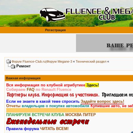
Регистрация
«
Форум Fluence-Club.ru|Форум Megane-3
«
Технический раздел
Ремонт
Важная информация
Вся информация по клубной атрибутике
Здесь!
Собираем
FAQ
по Renault Fluence
Если не знаете в какой теме спросить
Задайте вопрос здесь!
Отчеты
владельцев о покупке автомобиля
Купившие авто, не за
ПЛАНИРУЕМ ВСТРЕЧИ КЛУБА
МОСКВА
ПИТЕР
Правила форума
ЧИТАТЬ ВСЕМ!