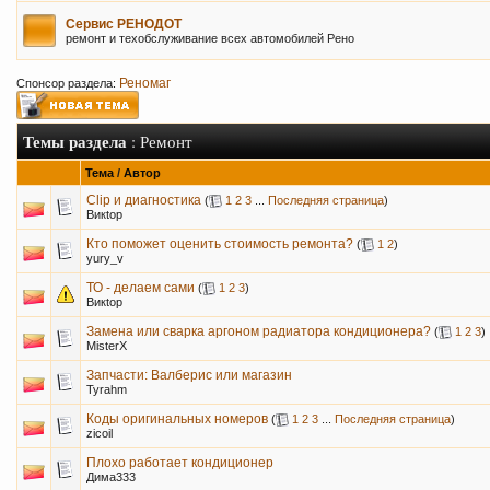
Сервис РЕНОДОТ
ремонт и техобслуживание всех автомобилей Рено
Реномаг
Спонсор раздела:
Темы раздела
: Ремонт
Тема
/
Автор
Clip и диагностика
(
1
2
3
...
Последняя страница
)
Викtор
Кто поможет оценить стоимость ремонта?
(
1
2
)
yury_v
ТО - делаем сами
(
1
2
3
)
Викtор
Замена или сварка аргоном радиатора кондиционера?
(
1
2
3
)
MisterX
Запчасти: Валберис или магазин
Tyrahm
Коды оригинальных номеров
(
1
2
3
...
Последняя страница
)
zicoil
Плохо работает кондиционер
Дима333