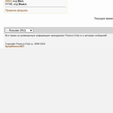
[IMG]
код
Вкл.
HTML код
Выкл.
Правила форума
Текущее врем
Все права на размещенную информацию принадлежат Fluence-Club.ru и авторам сообщений!
Copyright Fluence-Club.ru; 20
Sysadminov.NET