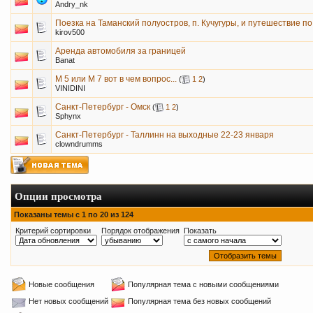
Andry_nk
Поезка на Таманский полуостров, п. Кучугуры, и путешествие по
kirov500
Аренда автомобиля за границей
Banat
М 5 или М 7 вот в чем вопрос...
(
1
2
)
VINIDINI
Санкт-Петербург - Омск
(
1
2
)
Sphynx
Санкт-Петербург - Таллинн на выходные 22-23 января
clowndrumms
Опции просмотра
Показаны темы с 1 по 20 из 124
Критерий сортировки
Порядок отображения
Показать
Новые сообщения
Популярная тема с новыми сообщениями
Нет новых сообщений
Популярная тема без новых сообщений