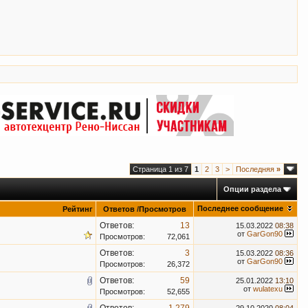
Страница 1 из 7
1
2
3
>
Последняя
»
Опции раздела
Последнее сообщение
Рейтинг
Ответов
/
Просмотров
Ответов:
13
15.03.2022
08:38
от
GarGon90
Просмотров:
72,061
Ответов:
3
15.03.2022
08:36
от
GarGon90
Просмотров:
26,372
Ответов:
59
25.01.2022
13:10
от
wulatexu
Просмотров:
52,655