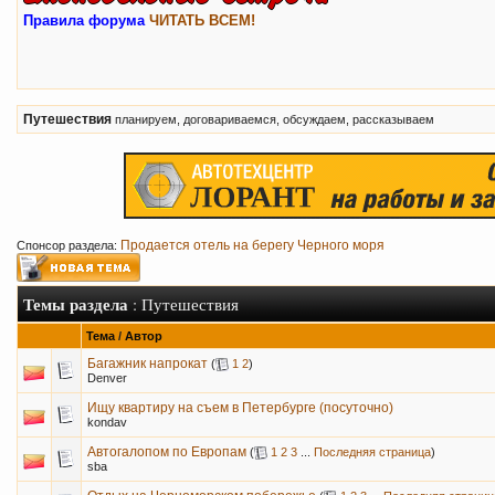
Правила форума
ЧИТАТЬ ВСЕМ!
Путешествия
планируем, договариваемся, обсуждаем, рассказываем
Продается отель на берегу Черного моря
Спонсор раздела:
Темы раздела
: Путешествия
Тема
/
Автор
Багажник напрокат
(
1
2
)
Denver
Ищу квартиру на съем в Петербурге (посуточно)
kondav
Автогалопом по Европам
(
1
2
3
...
Последняя страница
)
sba