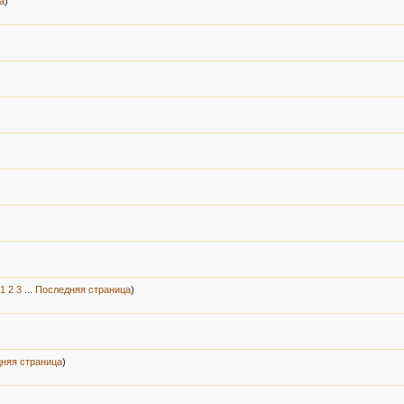
а
)
1
2
3
...
Последняя страница
)
няя страница
)