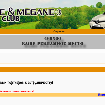
Справка
бываем отписываться!
Внимание,