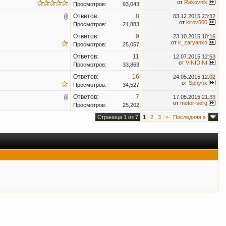
от
Rakovnik
Просмотров:
93,043
Ответов:
8
03.12.2015
23:32
от
kirov500
Просмотров:
21,883
Ответов:
9
23.10.2015
10:16
от
k_zaryanko
Просмотров:
25,057
Ответов:
11
12.07.2015
12:53
от
VINIDINI
Просмотров:
33,863
Ответов:
16
24.05.2015
12:02
от
Sphynx
Просмотров:
34,527
Ответов:
7
17.05.2015
21:33
от
motor-serg
Просмотров:
25,202
Страница 1 из 7
1
2
3
>
Последняя
»