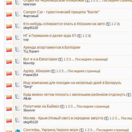
Отдых на Черноморском побережье
(
1
2
3
...
Последняя страниц
tatarstan
Camper Car - туристический прицепа "Капля"
Фартовый
Кто-нибудь собирается ехать в Абхазию на авто
(
1
2
3
)
oleg45120
НГ в Германию и далее куда б?
(
1
2
3
)
vop
Аренда апартаментов в Болгарии
ТЦ Лорант
Вот я и в Евпатории
(
1
2
3
...
Последняя страница
)
Монтёр
Адлер, Абхазия
(
1
2
3
...
Последняя страница
)
Ромик354
Ищу компанию для поездки на несколько дней в Беларусь
*Serg*
Куда можно летом поехать с маленьким ребенком отдохнуть
(
Alkab
Попутчики на Байкал
(
1
2
3
...
Последняя страница
)
Sbsever
Москва - Крым (Новый свет) в середине августа
(
1
2
3
...
Послед
oleg45120
Сентябрь, Украина,Черное море
(
1
2
3
...
Последняя страница
)