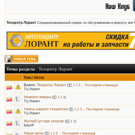
Техцентр Лорант
Специализированный сервис по обслуживанию и ремонту а/м 
Темы раздела
: Техцентр Лорант
Тема
/
Автор
Важно:
Техцентр Лорант
(
1
2
3
...
Последняя страница
)
ТЦ Лорант
Немного юмора
(
1
2
3
)
ТЦ Лорант
Ужасы нашего техцентра
(
1
2
3
...
Последняя страница
)
ТЦ Лорант
Жуткий гул при запуске
(
1
2
)
Ipayeff
Наши цены
(
1
2
3
...
Последняя страница
)