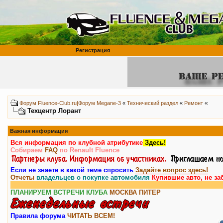
Регистрация
«
Форум Fluence-Club.ru|Форум Megane-3
«
Технический раздел
«
Ремонт
Техцентр Лорант
Важная информация
Вся информация по клубной атрибутике
Здесь!
Собираем
FAQ
по Renault Fluence
Если не знаете в какой теме спросить
Задайте вопрос здесь!
Отчеты
владельцев о покупке автомобиля
Купившие авто, не за
ПЛАНИРУЕМ ВСТРЕЧИ КЛУБА
МОСКВА
ПИТЕР
Правила форума
ЧИТАТЬ ВСЕМ!