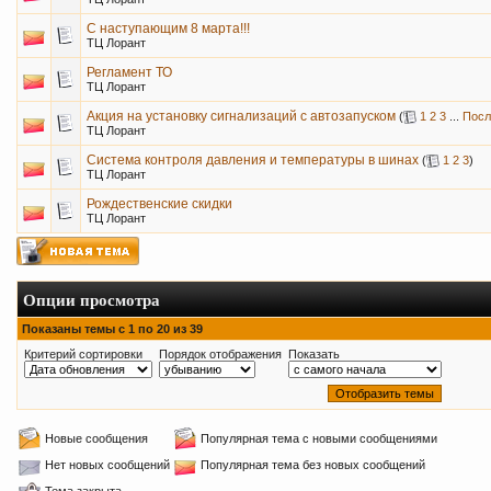
С наступающим 8 марта!!!
ТЦ Лорант
Регламент ТО
ТЦ Лорант
Акция на установку сигнализаций с автозапуском
(
1
2
3
...
Посл
ТЦ Лорант
Система контроля давления и температуры в шинах
(
1
2
3
)
ТЦ Лорант
Рождественские скидки
ТЦ Лорант
Опции просмотра
Показаны темы с 1 по 20 из 39
Критерий сортировки
Порядок отображения
Показать
Новые сообщения
Популярная тема с новыми сообщениями
Нет новых сообщений
Популярная тема без новых сообщений
Тема закрыта