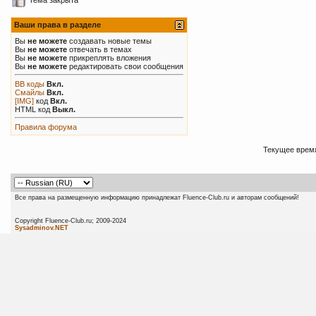
Ваши права в разделе
Вы
не можете
создавать новые темы
Вы
не можете
отвечать в темах
Вы
не можете
прикреплять вложения
Вы
не можете
редактировать свои сообщения
BB коды
Вкл.
Смайлы
Вкл.
[IMG]
код
Вкл.
HTML код
Выкл.
Правила форума
Текущее врем
Все права на размещенную информацию принадлежат Fluence-Club.ru и авторам сообщений!
Copyright Fluence-Club.ru; 20
Sysadminov.NET