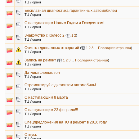
ТЦ Лорант
Бесплатная диагностика гарантийных автомобилей
ТЦ Лорант
С наступающим Новым Годом и Рождеством!
ТЦ Лорант
Знакомство с Колеос 2
(
1
2
)
ТЦ Лорант
Очистка дренажных отверстий
(
1
2
3
...
Последняя страница
)
ТЦ Лорант
Запись на ремонт
(
1
2
3
...
Последняя страница
)
ТЦ Лорант
Датчики слепых зон
ТЦ Лорант
Отремонтируй с дисконтом автомобиль!
ТЦ Лорант
C наступающим 8 марта
ТЦ Лорант
С наступающим 23 февраля!!!
ТЦ Лорант
Спецпредложения на ТО и ремонт в 2016 году
ТЦ Лорант
Отпуск
ТЦ Лорант