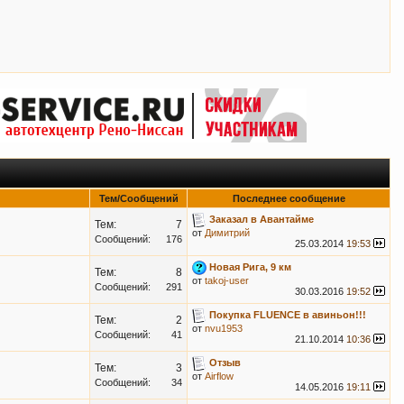
Тем/Сообщений
Последнее сообщение
Заказал в Авантайме
Тем:
7
от
Димитрий
Сообщений:
176
25.03.2014
19:53
Новая Рига, 9 км
Тем:
8
от
takoj-user
Сообщений:
291
30.03.2016
19:52
Покупка FLUENCE в авиньон!!!
Тем:
2
от
nvu1953
Сообщений:
41
21.10.2014
10:36
Отзыв
Тем:
3
от
Airflow
Сообщений:
34
14.05.2016
19:11