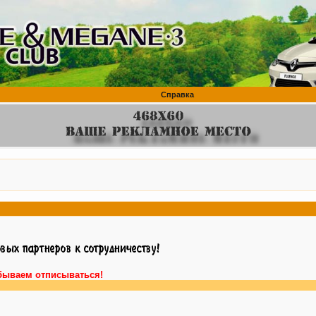
Справка
бываем отписываться!
Вн