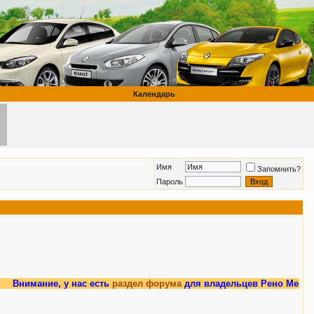
Календарь
Имя
Запомнить?
Пароль
имание, у нас есть
раздел форума
для владельцев Рено Меган 3.