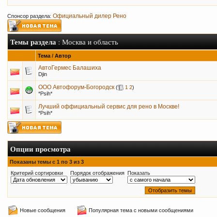
Официальный дилер Рено
Спонсор раздела:
Темы раздела
: Москва и область
Тема
/
Автор
АвтоГермес Балашиха
Djin
ООО Автофорум-Богородск
(
1
2
)
*Psih*
Лучший оффициальный сервис для рено в Москве!
*Psih*
Опции просмотра
Показаны темы с 1 по 3 из 3
Критерий сортировки
Порядок отображения
Показать
Новые сообщения
Популярная тема с новыми сообщениями