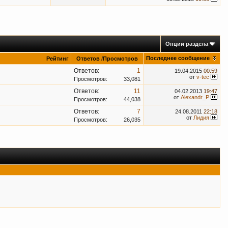
Опции раздела
Последнее сообщение
Рейтинг
Ответов
/
Просмотров
Ответов:
1
19.04.2015
00:59
от
v-tec
Просмотров:
33,081
Ответов:
11
04.02.2013
19:47
от
Alexandr_P
Просмотров:
44,038
Ответов:
7
24.08.2011
22:18
от
Лидия
Просмотров:
26,035