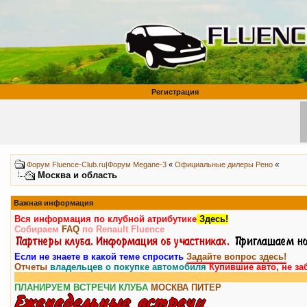
Регистрация
«
Форум Fluence-Club.ru|Форум Megane-3
«
Официальные дилеры Рено
Москва и область
Важная информация
Вся информация по клубной атрибутике
Здесь!
Собираем
FAQ
по Renault Fluence
Если не знаете в какой теме спросить
Задайте вопрос здесь!
Отчеты
владельцев о покупке автомобиля
Купившие авто, не за
ПЛАНИРУЕМ ВСТРЕЧИ КЛУБА
МОСКВА
ПИТЕР