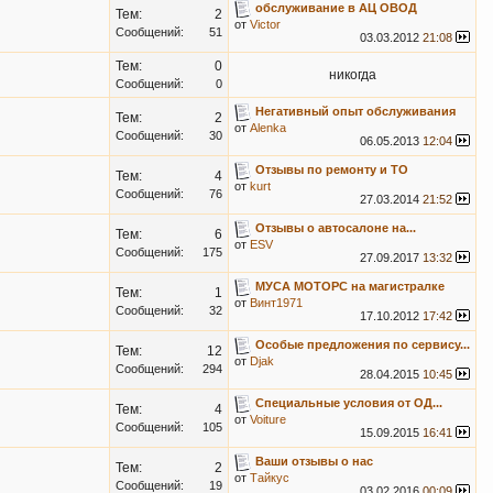
обслуживание в АЦ ОВОД
Тем:
2
от
Victor
Сообщений:
51
03.03.2012
21:08
Тем:
0
никогда
Сообщений:
0
Негативный опыт обслуживания
Тем:
2
от
Alenka
Сообщений:
30
06.05.2013
12:04
Отзывы по ремонту и ТО
Тем:
4
от
kurt
Сообщений:
76
27.03.2014
21:52
Отзывы о автосалоне на...
Тем:
6
от
ESV
Сообщений:
175
27.09.2017
13:32
МУСА МОТОРС на магистралке
Тем:
1
от
Винт1971
Сообщений:
32
17.10.2012
17:42
Особые предложения по сервису...
Тем:
12
от
Djak
Сообщений:
294
28.04.2015
10:45
Специальные условия от ОД...
Тем:
4
от
Voiture
Сообщений:
105
15.09.2015
16:41
Ваши отзывы о нас
Тем:
2
от
Тайкус
Сообщений:
19
03.02.2016
00:09