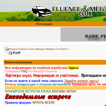
Регистрация
«
Форум Fluence-Club.ru|Форум Megane-3
«
Клуб
Клуб
Важная информация
Вся информация по клубной атрибутике
Здесь!
Собираем
FAQ
по Renault Fluence
Если не знаете в какой теме спросить
Задайте вопрос здесь!
Отчеты
владельцев о покупке автомобиля
Купившие авто, не за
ПЛАНИРУЕМ ВСТРЕЧИ КЛУБА
МОСКВА
ПИТЕР
Правила форума
ЧИТАТЬ ВСЕМ!