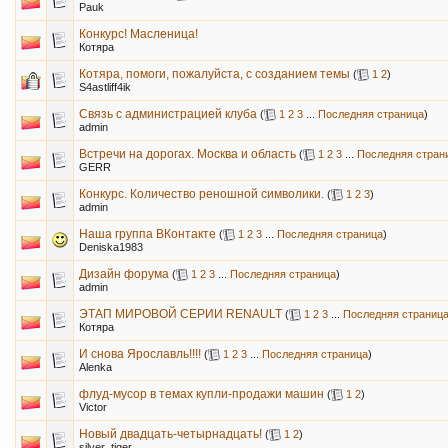
Pauk
Конкурс! Масленица!
Котяра
Котяра, помоги, пожалуйста, с созданием темы
(
1
2
)
S4astliff4ik
Связь с администрацией клуба
(
1
2
3
...
Последняя страница
)
admin
Встречи на дорогах. Москва и область
(
1
2
3
...
Последняя стран
GERR
Конкурс. Количество реношной символики.
(
1
2
3
)
admin
Наша группа ВКонтакте
(
1
2
3
...
Последняя страница
)
Deniska1983
Дизайн форума
(
1
2
3
...
Последняя страница
)
admin
ЭТАП МИРОВОЙ СЕРИИ RENAULT
(
1
2
3
...
Последняя страниц
Котяра
И снова Ярославль!!!!
(
1
2
3
...
Последняя страница
)
Alenka
флуд-мусор в темах купли-продажи машин
(
1
2
)
Victor
Новый двадцать-четырнадцать!
(
1
2
)
silver_tiger