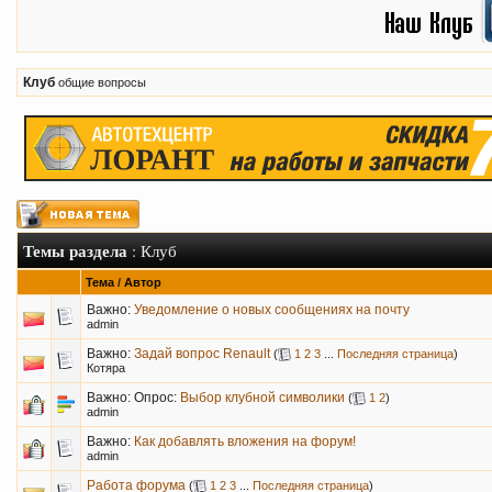
Клуб
общие вопросы
Темы раздела
: Клуб
Тема
/
Автор
Важно:
Уведомление о новых сообщениях на почту
admin
Важно:
Задай вопрос Renault
(
1
2
3
...
Последняя страница
)
Котяра
Важно: Опрос:
Выбор клубной символики
(
1
2
)
admin
Важно:
Как добавлять вложения на форум!
admin
Работа форума
(
1
2
3
...
Последняя страница
)