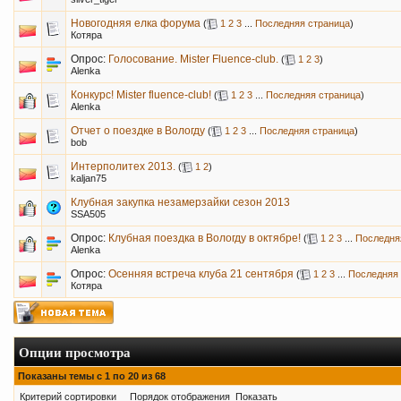
Новогодняя елка форума
(
1
2
3
...
Последняя страница
)
Котяра
Опрос:
Голосование. Mister Fluence-club.
(
1
2
3
)
Alenka
Конкурс! Mister fluence-club!
(
1
2
3
...
Последняя страница
)
Alenka
Отчет о поездке в Вологду
(
1
2
3
...
Последняя страница
)
bob
Интерполитех 2013.
(
1
2
)
kaljan75
Клубная закупка незамерзайки сезон 2013
SSA505
Опрос:
Клубная поездка в Вологду в октябре!
(
1
2
3
...
Последня
Alenka
Опрос:
Осенняя встреча клуба 21 сентября
(
1
2
3
...
Последняя 
Котяра
Опции просмотра
Показаны темы с 1 по 20 из 68
Критерий сортировки
Порядок отображения
Показать