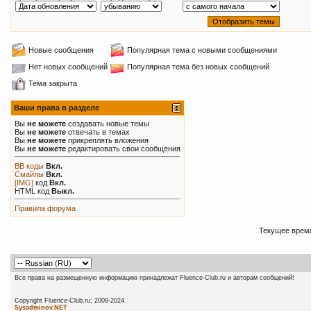
Новые сообщения
Популярная тема с новыми сообщениями
Нет новых сообщений
Популярная тема без новых сообщений
Тема закрыта
Ваши права в разделе
Вы
не можете
создавать новые темы
Вы
не можете
отвечать в темах
Вы
не можете
прикреплять вложения
Вы
не можете
редактировать свои сообщения
BB коды
Вкл.
Смайлы
Вкл.
[IMG]
код
Вкл.
HTML код
Выкл.
Правила форума
Текущее врем
Все права на размещенную информацию принадлежат Fluence-Club.ru и авторам сообщений!
Copyright Fluence-Club.ru; 20
Sysadminov.NET