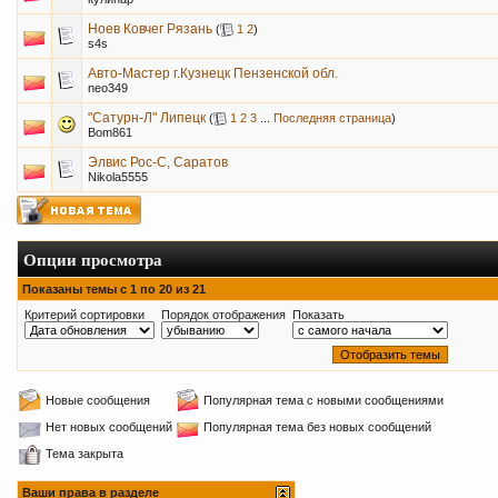
Ноев Ковчег Рязань
(
1
2
)
s4s
Авто-Мастер г.Кузнецк Пензенской обл.
neo349
"Сатурн-Л" Липецк
(
1
2
3
...
Последняя страница
)
Bom861
Элвис Рос-С, Саратов
Nikola5555
Опции просмотра
Показаны темы с 1 по 20 из 21
Критерий сортировки
Порядок отображения
Показать
Новые сообщения
Популярная тема с новыми сообщениями
Нет новых сообщений
Популярная тема без новых сообщений
Тема закрыта
Ваши права в разделе