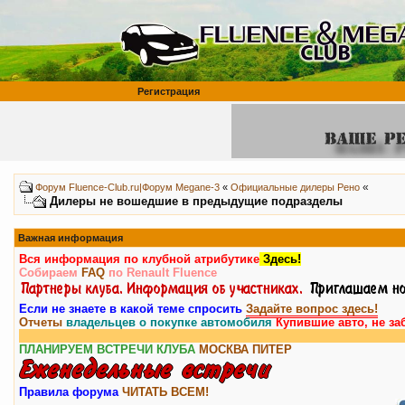
Регистрация
«
Форум Fluence-Club.ru|Форум Megane-3
«
Официальные дилеры Рено
Дилеры не вошедшие в предыдущие подразделы
Важная информация
Вся информация по клубной атрибутике
Здесь!
Собираем
FAQ
по Renault Fluence
Если не знаете в какой теме спросить
Задайте вопрос здесь!
Отчеты
владельцев о покупке автомобиля
Купившие авто, не за
ПЛАНИРУЕМ ВСТРЕЧИ КЛУБА
МОСКВА
ПИТЕР
Правила форума
ЧИТАТЬ ВСЕМ!