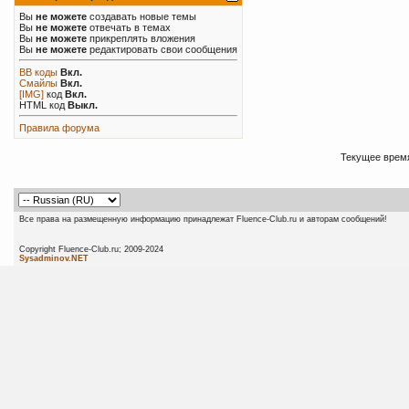
Вы
не можете
создавать новые темы
Вы
не можете
отвечать в темах
Вы
не можете
прикреплять вложения
Вы
не можете
редактировать свои сообщения
BB коды
Вкл.
Смайлы
Вкл.
[IMG]
код
Вкл.
HTML код
Выкл.
Правила форума
Текущее врем
Все права на размещенную информацию принадлежат Fluence-Club.ru и авторам сообщений!
Copyright Fluence-Club.ru; 20
Sysadminov.NET