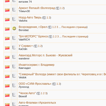
виталик 74
Арконт Renault г.Волгоград
(
1
2
)
Тёмыч30
Норд-Авто Тверь
(
1
2
)
Vaduha
Возрождение, г.Орел
(
1
2
3
...
Последняя страница
)
Borodaiz
"БН-МОТОРС" Брянск
(
1
2
3
...
Последняя страница
)
ValeRICH
У Сервис+
(
1
2
)
KaOdin
Авангард Моторс п. Быково - Жуковский
wanderer
Инавтосервис г. Владимир
Камчадал
"Северный" Вологда (имеет свои филиалы в г. Череповец и в г. В
Vetdok
ООО «СИМ-Ярославль»
(
1
2
)
Луноход
"Чехов Авто"
(
1
2
3
)
Biowolf
Авто-Флагман гАрхангельск
кулинар