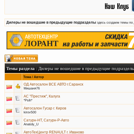
Дилеры не вошедшие в предыдущие подразделы
здесь создаем темы по
Темы раздела
: Дилеры не вошедшие в предыдущие подраздел
Тема
/
Автор
ОД Автосалон ВСЕ АВТО г.Саранск
Мишаня76
АС "Престиж", Калуга
*Psih*
Автосалон Гусар г. Киров
kirov500
Сатурн-НТ, Сатурн-Р-Авто
Anatoly_U
АвтоТехЦентр RENAULT г. Иваново