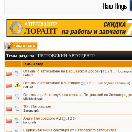
Темы раздела
: ПЕТРОВСКИЙ АВТОЦЕНТР
Тема
/
Автор
Отзывы о автосалоне на Варшавском шоссе
(
1
2
3
...
Последняя
Gilbert
Отзывы о автосалоне в Мытищах
(
1
2
3
...
Последняя страница
)
BaH4o
Отзывы о работе клубного сервиса Петровский на Звенигородке
MMikhailovski
ТО в Петровском
Загорский
Акции Петровского АЦ
(
1
2
3
)
kondratti
Cервисная акция сентября от Петровского автоцентра