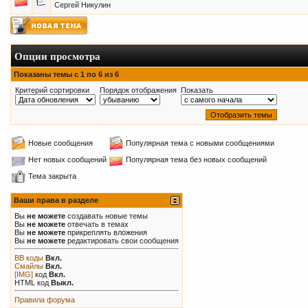
Сергей Никулин
Опции просмотра
Показаны темы с 1 по 6 из 6
Критерий сортировки
Порядок отображения
Показать
Новые сообщения
Популярная тема с новыми сообщениями
Нет новых сообщений
Популярная тема без новых сообщений
Тема закрыта
Ваши права в разделе
Вы
не можете
создавать новые темы
Вы
не можете
отвечать в темах
Вы
не можете
прикреплять вложения
Вы
не можете
редактировать свои сообщения
BB коды
Вкл.
Смайлы
Вкл.
[IMG]
код
Вкл.
HTML код
Выкл.
Правила форума