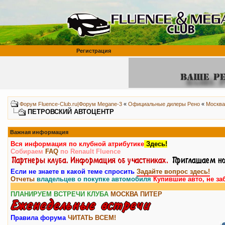
Регистрация
Форум Fluence-Club.ru|Форум Megane-3
«
Официальные дилеры Рено
«
Москва
ПЕТРОВСКИЙ АВТОЦЕНТР
Важная информация
Вся информация по клубной атрибутике
Здесь!
Собираем
FAQ
по Renault Fluence
Если не знаете в какой теме спросить
Задайте вопрос здесь!
Отчеты
владельцев о покупке автомобиля
Купившие авто, не за
ПЛАНИРУЕМ ВСТРЕЧИ КЛУБА
МОСКВА
ПИТЕР
Правила форума
ЧИТАТЬ ВСЕМ!