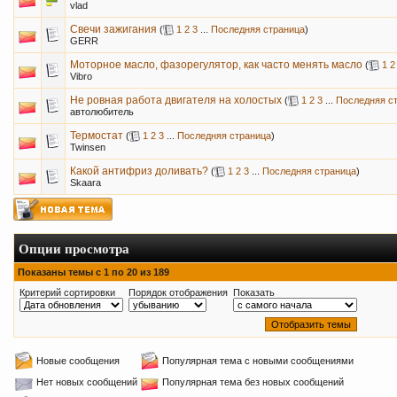
vlad
Свечи зажигания
(
1
2
3
...
Последняя страница
)
GERR
Моторное масло, фазорегулятор, как часто менять масло
(
1
2
Vibro
Не ровная работа двигателя на холостых
(
1
2
3
...
Последняя с
автолюбитель
Термостат
(
1
2
3
...
Последняя страница
)
Twinsen
Какой антифриз доливать?
(
1
2
3
...
Последняя страница
)
Skaara
Опции просмотра
Показаны темы с 1 по 20 из 189
Критерий сортировки
Порядок отображения
Показать
Новые сообщения
Популярная тема с новыми сообщениями
Нет новых сообщений
Популярная тема без новых сообщений