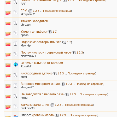
Помпа, заложенный ресурс
(
1
2
3
...
Последняя страница
)
ЛАГ
ГРМ
(
1
2
3
...
Последняя страница
)
skorpion82
Тяжело заводится
phrozen
Уходит антифриз
(
1
2
)
epson
Гидрокомпесаторы или что
(
1
2
)
Монтёр
Постоянно горит сервисный ключ
(
1
2
3
)
elektronic71
Отличие K4M838 от К4М839
RusWolf
Кислородный датчик
(
1
2
3
...
Последняя страница
)
onefil
Вопрос о моторном масле
(
1
2
3
...
Последняя страница
)
slavgan77
Не заводится с первого раза
(
1
2
3
...
Последняя страница
)
noipu
катушки зажигания
(
1
2
3
...
Последняя страница
)
melkov739
Опрос:
Уровень масла
(
1
2
3
...
Последняя страница
)