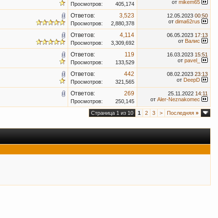
от
mikem65
Просмотров:
405,174
Ответов:
3,523
12.05.2023
00:50
от
dima62rus
Просмотров:
2,880,378
Ответов:
4,114
06.05.2023
17:13
от
Валис
Просмотров:
3,309,692
Ответов:
119
16.03.2023
15:51
от
pavel_
Просмотров:
133,529
Ответов:
442
08.02.2023
23:13
от
DeepD
Просмотров:
321,565
Ответов:
269
25.11.2022
14:11
от
Aler-Neznakomec
Просмотров:
250,145
Страница 1 из 10
1
2
3
>
Последняя
»