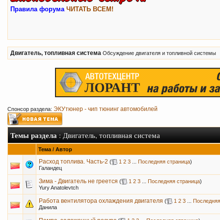
Правила форума
ЧИТАТЬ ВСЕМ!
Двигатель, топливная система
Обсуждение двигателя и топливной системы
ЭКУтюнер - чип тюнинг автомобилей
Спонсор раздела:
Темы раздела
: Двигатель, топливная система
Тема
/
Автор
Расход топлива. Часть-2
(
1
2
3
...
Последняя страница
)
Галандец
Зима - Двигатель не греется
(
1
2
3
...
Последняя страница
)
Yury Anatolevtch
Работа вентилятора охлаждения двигателя
(
1
2
3
...
Последняя
Данила