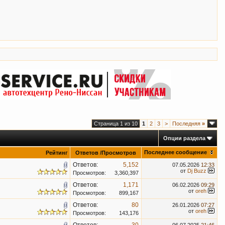
Страница 1 из 10
1
2
3
>
Последняя
»
Опции раздела
Последнее сообщение
Рейтинг
Ответов
/
Просмотров
Ответов:
5,152
07.05.2026
12:33
от
Dj Buzz
Просмотров:
3,360,397
Ответов:
1,171
06.02.2026
09:29
от
oreh
Просмотров:
899,167
Ответов:
80
26.01.2026
07:27
от
oreh
Просмотров:
143,176