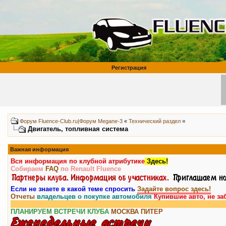
Регистрация
«
Форум Fluence-Club.ru|Форум Megane-3
«
Технический раздел
Двигатель, топливная система
Важная информация
Вся информация по клубной атрибутике
Здесь!
Собираем
FAQ
по Renault Fluence
Если не знаете в какой теме спросить
Задайте вопрос здесь!
Отчеты
владельцев о покупке автомобиля
Купившие авто, не за
ПЛАНИРУЕМ ВСТРЕЧИ КЛУБА
МОСКВА
ПИТЕР