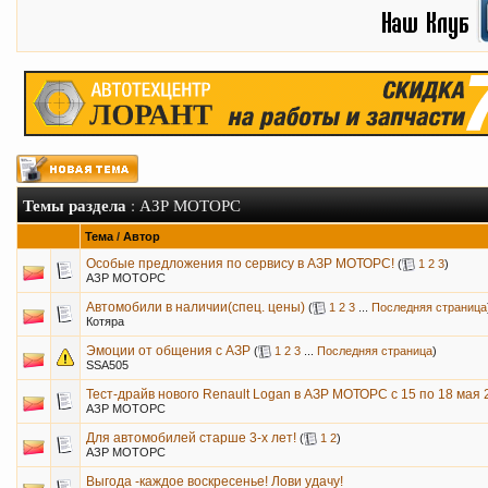
Темы раздела
: АЗР МОТОРС
Тема
/
Автор
Особые предложения по сервису в АЗР МОТОРС!
(
1
2
3
)
АЗР МОТОРС
Автомобили в наличии(спец. цены)
(
1
2
3
...
Последняя страница
Котяра
Эмоции от общения с АЗР
(
1
2
3
...
Последняя страница
)
SSA505
Тест-драйв нового Renault Logan в АЗР МОТОРС с 15 по 18 мая 
АЗР МОТОРС
Для автомобилей старше 3-х лет!
(
1
2
)
АЗР МОТОРС
Выгода -каждое воскресенье! Лови удачу!