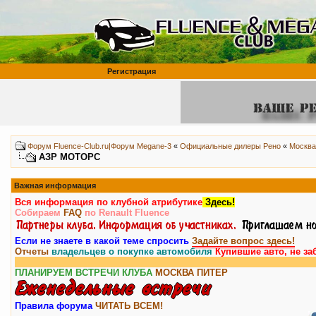
Регистрация
Форум Fluence-Club.ru|Форум Megane-3
«
Официальные дилеры Рено
«
Москва
АЗР МОТОРС
Важная информация
Вся информация по клубной атрибутике
Здесь!
Собираем
FAQ
по Renault Fluence
Если не знаете в какой теме спросить
Задайте вопрос здесь!
Отчеты
владельцев о покупке автомобиля
Купившие авто, не за
ПЛАНИРУЕМ ВСТРЕЧИ КЛУБА
МОСКВА
ПИТЕР
Правила форума
ЧИТАТЬ ВСЕМ!