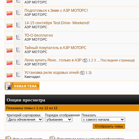
АЗР МОТОРС
Подготовься к Зиме с АЗР МОТОРС!
АЗР МОТОРС
14-15 сентября Test-Drive- Weekend!
АЗР МОТОРС
ТО-О бесплатно
АЗР МОТОРС
Тайный покупатель в АЗР МОТОРС
АЗР МОТОРС
Легко купить Рено...только в АЗР
(
1
2
3
...
Последняя страница
)
АЗР МОТОРС
Установка реле ходовых огней
(
1
2
)
Камчадал
Опции просмотра
Показаны темы с 1 по 12 из 12
Критерий сортировки
Порядок отображения
Показать
Новые сообщения
Популярная тема с новыми сообщениями