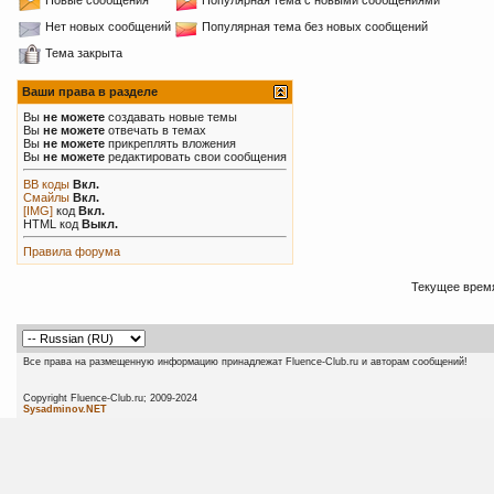
Нет новых сообщений
Популярная тема без новых сообщений
Тема закрыта
Ваши права в разделе
Вы
не можете
создавать новые темы
Вы
не можете
отвечать в темах
Вы
не можете
прикреплять вложения
Вы
не можете
редактировать свои сообщения
BB коды
Вкл.
Смайлы
Вкл.
[IMG]
код
Вкл.
HTML код
Выкл.
Правила форума
Текущее врем
Все права на размещенную информацию принадлежат Fluence-Club.ru и авторам сообщений!
Copyright Fluence-Club.ru; 20
Sysadminov.NET