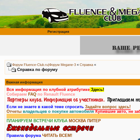
Регистрация
«
Форум Fluence-Club.ru|Форум Megane-3
«
Справка
Справка по форуму
Важная информация
Вся информация по клубной атрибутике
Здесь!
Собираем
FAQ
по Renault Fluence
Если не знаете в какой теме спросить
Задайте вопрос здесь!
Отчеты
владельцев о покупке автомобиля
Купившие авто, не за
ПЛАНИРУЕМ ВСТРЕЧИ КЛУБА
МОСКВА
ПИТЕР
Правила форума
ЧИТАТЬ ВСЕМ!