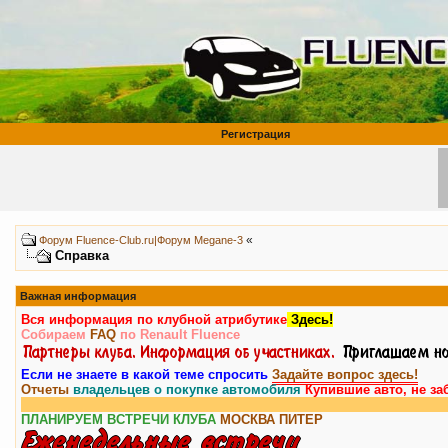
Регистрация
«
Форум Fluence-Club.ru|Форум Megane-3
Справка
Важная информация
Вся информация по клубной атрибутике
Здесь!
Собираем
FAQ
по Renault Fluence
Если не знаете в какой теме спросить
Задайте вопрос здесь!
Отчеты
владельцев о покупке автомобиля
Купившие авто, не за
ПЛАНИРУЕМ ВСТРЕЧИ КЛУБА
МОСКВА
ПИТЕР