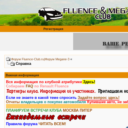
Регистрация
«
Форум Fluence-Club.ru|Форум Megane-3
Справка
Важная информация
Вся информация по клубной атрибутике
Здесь!
Собираем
FAQ
по Renault Fluence
Если не знаете в какой теме спросить
Задайте вопрос здесь!
Отчеты
владельцев о покупке автомобиля
Купившие авто, не за
ПЛАНИРУЕМ ВСТРЕЧИ КЛУБА
МОСКВА
ПИТЕР
Правила форума
ЧИТАТЬ ВСЕМ!